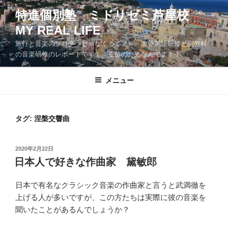
コ
特進個別塾 ミドリゼミ芦屋校
ン
MY REAL LIFE
テ
ン
旅行と音楽のブログ じゃなくってぇ～、海外英語研修と副教科
ツ
の音楽研修のレポートです！ 生徒のためなんです！！
へ
ス
メニュー
キ
ッ
プ
タグ:
涅槃交響曲
投
2020年2月22日
稿
日本人で好きな作曲家 黛敏郎
日:
日本で有名なクラシック音楽の作曲家と言うと武満徹を
上げる人が多いですが、この方たちは実際に彼の音楽を
聞いたことがあるんでしょうか？