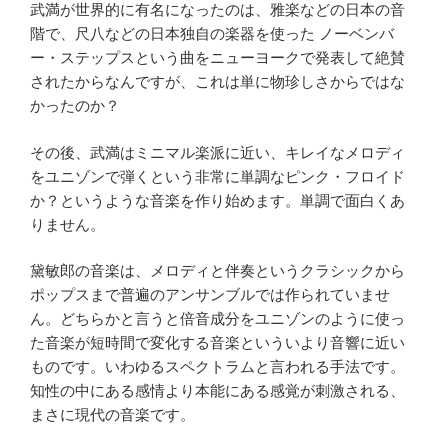
武満が世界的に有名になったのは、雅楽などの日本の音
階で、尺八などの日本独自の楽器を使った ノーベンバ
ー・ステップスという曲をニューヨークで発表して絶賛
されたからなんですが、これは単に物珍しさからではな
かったのか？
その後、武満はミニマル楽派に近い、キレイなメロディ
をユニゾンで弾くという非常に単調なピンク・フロイド
か？というような音楽を作り始めます。単調で面白くあ
りません。
黛敏郎の音楽は、メロディと伴奏というクラシックから
ポップスまで普遍のアンサンブルでは作られていませ
ん。どちらかと言うと倍音成分をユニゾンのように使っ
た音楽が短時間で変化する音楽といういより音響に近い
ものです。いわゆるスペクトラムと言われる手法です。
知性の中にある感情より本能にある感覚が刺激される、
まさに現代の音楽です。