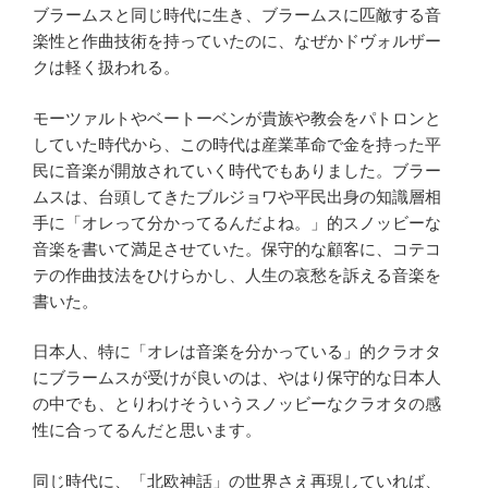
ブラームスと同じ時代に生き、ブラームスに匹敵する音
楽性と作曲技術を持っていたのに、なぜかドヴォルザー
クは軽く扱われる。
モーツァルトやベートーベンが貴族や教会をパトロンと
していた時代から、この時代は産業革命で金を持った平
民に音楽が開放されていく時代でもありました。ブラー
ムスは、台頭してきたブルジョワや平民出身の知識層相
手に「オレって分かってるんだよね。」的スノッビーな
音楽を書いて満足させていた。保守的な顧客に、コテコ
テの作曲技法をひけらかし、人生の哀愁を訴える音楽を
書いた。
日本人、特に「オレは音楽を分かっている」的クラオタ
にブラームスが受けが良いのは、やはり保守的な日本人
の中でも、とりわけそういうスノッビーなクラオタの感
性に合ってるんだと思います。
同じ時代に、「北欧神話」の世界さえ再現していれば、