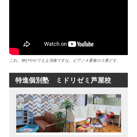
これ、伸びやかでええ演奏ですな。ピアノ４重奏の２番どす。
特進個別塾 ミドリゼミ芦屋校