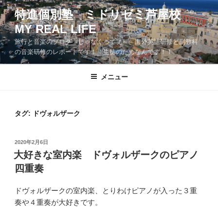
コ
特進個別塾 ミドリゼミ芦屋校
ン
MY REAL LIFE
テ
ン
旅行と音楽のブログ じゃなくってぇ～、海外英語研修と副教科
ツ
の音楽研修のレポートです！ 生徒のためなんです！！
へ
ス
メニュー
キ
ッ
プ
タグ:
ドヴォルザーク
投
2020年2月6日
稿
大好きな室内楽 ドヴォルザークのピアノ
日:
四重奏
ドヴォルザークの室内楽、とりわけピアノが入った３重
奏や４重奏が大好きです。