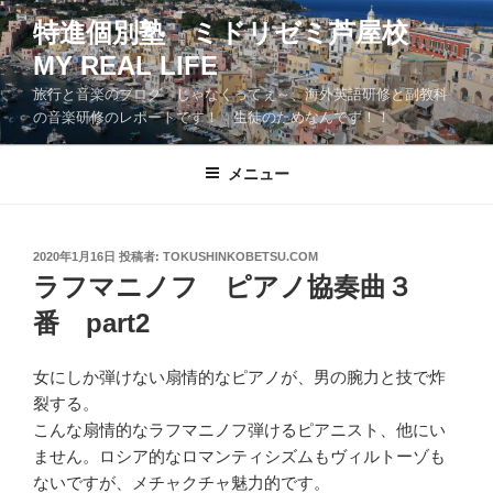
コ
特進個別塾 ミドリゼミ芦屋校
ン
MY REAL LIFE
テ
ン
旅行と音楽のブログ じゃなくってぇ～、海外英語研修と副教科
ツ
の音楽研修のレポートです！ 生徒のためなんです！！
へ
ス
メニュー
キ
ッ
プ
投
2020年1月16日
投稿者:
TOKUSHINKOBETSU.COM
稿
ラフマニノフ ピアノ協奏曲３
日:
番 part2
女にしか弾けない扇情的なピアノが、男の腕力と技で炸
裂する。
こんな扇情的なラフマニノフ弾けるピアニスト、他にい
ません。ロシア的なロマンティシズムもヴィルトーゾも
ないですが、メチャクチャ魅力的です。