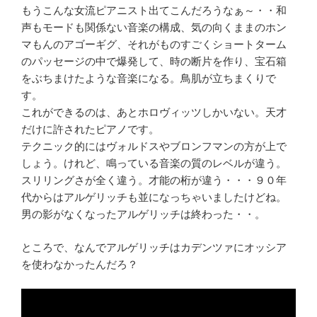
もうこんな女流ピアニスト出てこんだろうなぁ～・・和
声もモードも関係ない音楽の構成、気の向くままのホン
マもんのアゴーギグ、それがものすごくショートターム
のパッセージの中で爆発して、時の断片を作り、宝石箱
をぶちまけたような音楽になる。鳥肌が立ちまくりで
す。
これができるのは、あとホロヴィッツしかいない。天才
だけに許されたピアノです。
テクニック的にはヴォルドスやブロンフマンの方が上で
しょう。けれど、鳴っている音楽の質のレベルが違う。
スリリングさが全く違う。才能の桁が違う・・・９０年
代からはアルゲリッチも並になっちゃいましたけどね。
男の影がなくなったアルゲリッチは終わった・・。
ところで、なんでアルゲリッチはカデンツァにオッシア
を使わなかったんだろ？