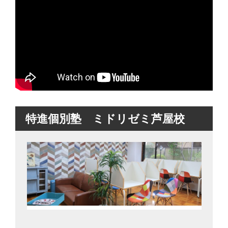
特進個別塾 ミドリゼミ芦屋校