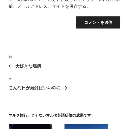
前、メールアドレス、サイトを保存する。
投
前
前
稿
の
大好きな場所
ナ
投
ビ
稿
次
次
ゲ
の
こんな日が続けばいいのに
投
ー
稿
シ
ョ
マルタ旅行、じゃないマルタ英語研修の成果です！
ン