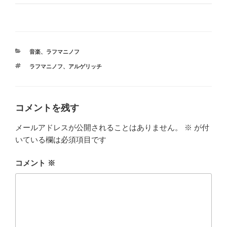
カ
音楽
、
ラフマニノフ
テ
タ
ラフマニノフ
、
アルゲリッチ
ゴ
グ
リ
ー
コメントを残す
メールアドレスが公開されることはありません。
※
が付
いている欄は必須項目です
コメント
※