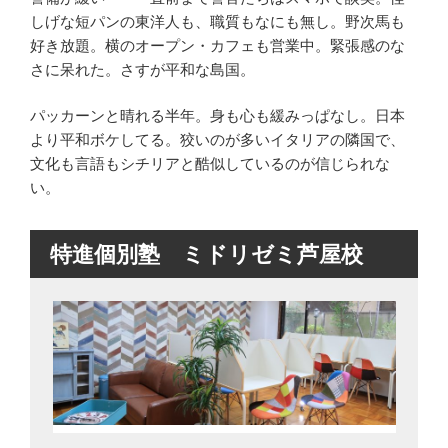
しげな短パンの東洋人も、職質もなにも無し。野次馬も
好き放題。横のオープン・カフェも営業中。緊張感のな
さに呆れた。さすが平和な島国。
パッカーンと晴れる半年。身も心も緩みっぱなし。日本
より平和ボケしてる。狡いのが多いイタリアの隣国で、
文化も言語もシチリアと酷似しているのが信じられな
い。
特進個別塾 ミドリゼミ芦屋校