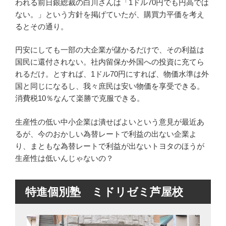
われる前日銀総裁の白川さんは「1ドル70円でも円高では
ない。」という方針を掲げていたが、購買力平価を考え
るとその通り。
円安にしても一部の大企業が儲かるだけで、その利益は
国民に還付されない。社内留保か外国への投資に充てら
れるだけ。とすれば、1ドル70円にすれば、物価水準は外
国と同じになるし、我々庶民は安い物価を享受できる。
消費税10％なんて楽勝で克服できる。
生産性の低い中小企業は潰せばよいという意見が最近あ
るが、今のおかしい為替レートで利益の出ない企業よ
り、まともな為替レートで利益が出ないトヨタのほうが
生産性は低いんじゃないの？
特進個別塾 ミドリゼミ芦屋校