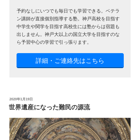
予約なしにいつでも毎日でも学習できる。ベテラ
ン講師が直接個別指導する塾。神戸高校を目指す
中学生や関学を目指す高校生には塾からは宿題も
出しません。神戸大以上の国立大学を目指すのな
ら予習中心の学習で引っ張ります。
詳細・ご連絡先はこちら
投
2020年1月19日
稿
世界遺産になった難民の源流
日: