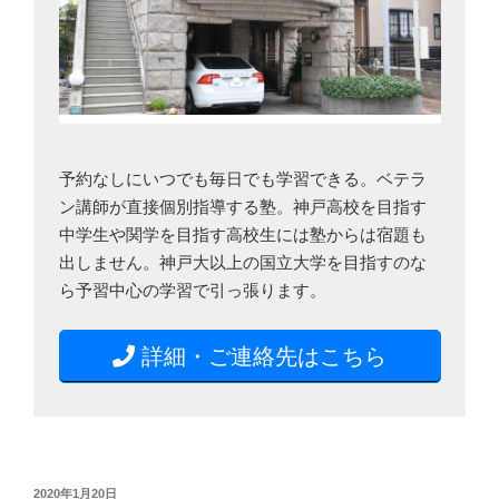
予約なしにいつでも毎日でも学習できる。ベテラ
ン講師が直接個別指導する塾。神戸高校を目指す
中学生や関学を目指す高校生には塾からは宿題も
出しません。神戸大以上の国立大学を目指すのな
ら予習中心の学習で引っ張ります。
詳細・ご連絡先はこちら
投
2020年1月20日