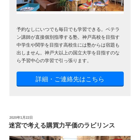
予約なしにいつでも毎日でも学習できる。ベテラ
ン講師が直接個別指導する塾。神戸高校を目指す
中学生や関学を目指す高校生には塾からは宿題も
出しません。神戸大以上の国立大学を目指すのな
ら予習中心の学習で引っ張ります。
詳細・ご連絡先はこちら
投
2020年1月22日
稿
迷宮で考える購買力平価のラビリンス
日: