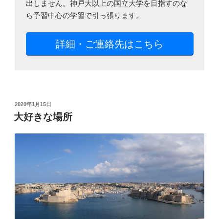
出しません。神戸大以上の国立大学を目指すのな
ら予習中心の学習で引っ張ります。
詳細・ご連絡先はこちら
投
2020年1月15日
稿
大好きな場所
日: