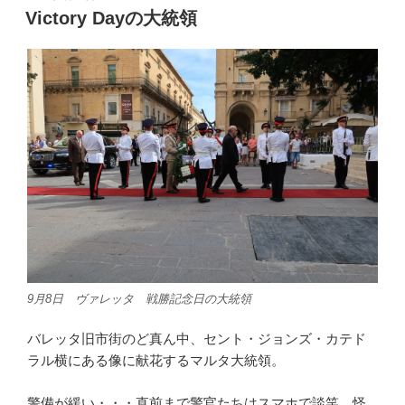
稿
Victory Dayの大統領
日:
9月8日 ヴァレッタ 戦勝記念日の大統領
バレッタ旧市街のど真ん中、セント・ジョンズ・カテド
ラル横にある像に献花するマルタ大統領。
警備が緩い・・・直前まで警官たちはスマホで談笑。怪