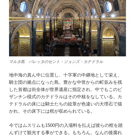
マルタ島 バレッタのセント・ジョンズ・カテドラル
地中海の真ん中に位置し、十字軍の中継地として栄え、
騎士団の拠点になった島。豊かな中世からの町並みを残
した首都は街全体が世界遺産に指定され、中でもこのビ
ザンチン様式のカテドラルはその中核をなしている。カ
テドラルの床には騎士たちの紋章が色違いの大理石で描
かれ、その床下には棺が収められている。
今ではムスリムも1500円の入場料を払えば彼らの棺を踏
んずけて観光する事ができる。もちろん、なんの後腐れ