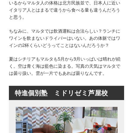
いるからマルタ人の体格は北方民族並で、日本人に近い
イタリア人とはまるで違うから食べる量も違うんだろう
と思う。
ちなみに、マルタでは飲酒運転は合法らしい？ランチに
ワインを飲まないドライバーはいない。あの体躯ではワ
インの2杯くらいどうってことはないんだろうか？
夏はシチリアもマルタも5月から9月いっぱいは晴れが続
く。空は青く海は藍色に染まる。写真の天気はマルタで
は曇り扱い。雲が一片でもあれば曇りなんです。
特進個別塾 ミドリゼミ芦屋校