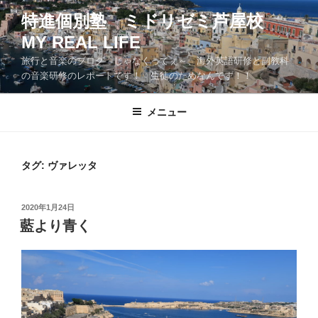
コ
特進個別塾 ミドリゼミ芦屋校
ン
MY REAL LIFE
テ
ン
旅行と音楽のブログ じゃなくってぇ～、海外英語研修と副教科
ツ
の音楽研修のレポートです！ 生徒のためなんです！！
へ
ス
メニュー
キ
ッ
プ
タグ:
ヴァレッタ
投
2020年1月24日
稿
藍より青く
日: