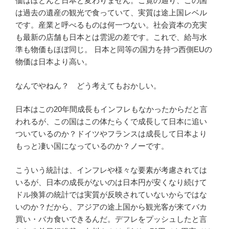
価はほとんど日本と変わりません。ご覧の通り、この国
は過去の遺産の観光で食っていて、実質は途上国レベル
です。産業と呼べるものは何一つない。社会資本の充実
も最新の店舗も日本とは雲泥の差です。これで、給与水
準も物価もほぼ同じ。 日本と同等の国力を持つ西側EUの
物価は日本より高い。
なんでやねん？ どう考えてもおかしい。
日本はこの20年間成長もインフレもなかったからだと言
われるが、この国はこの体たらくで成長して日本に追い
ついているのか？ドイツやフランスは成長して日本より
もっと凄い国になっているのか？ノーです。
こういう統計は、インフレや様々な要素が考慮されては
いるが、日本の成長がないのは日本円が安くなり続けて
ドル換算の統計では実質が反映されていないからではな
いのか？だから、アジアの途上国から観光客が来てバカ
買い・バカ食いできるんだ。デフレをプッシュしたと言